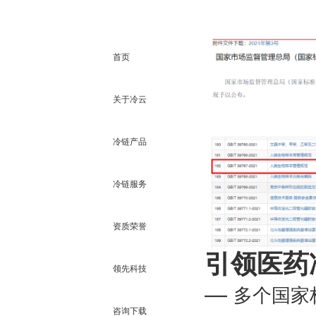
首页
关于冷云
冷链产品
冷链服务
资质荣誉
引领医药
领先科技
—
多个国家
咨询下载