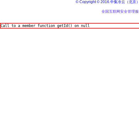
© Copyright © 2016.中集冷云（
全国互联网安全管理服务平
Call to a member function getId() on null