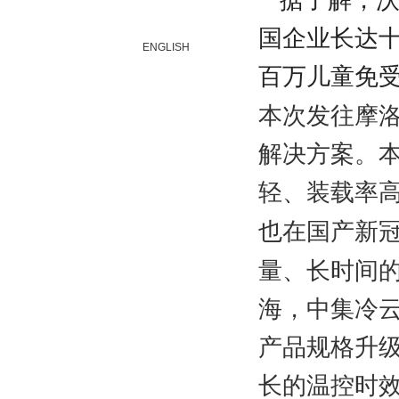
国企业长达
ENGLISH
百万儿童免
本次发往摩洛
解决方案。
轻、装载率
也在国产新
量、长时间
海，中集冷
产品规格升
长的温控时