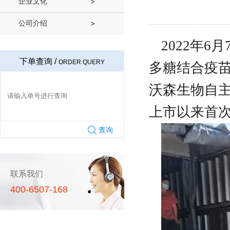
企业文化
公司介绍
2022年6
月
下单查询 /
ORDER QUERY
多糖结合疫苗
沃森生物自
上市以来首
联系我们
400-6507-168