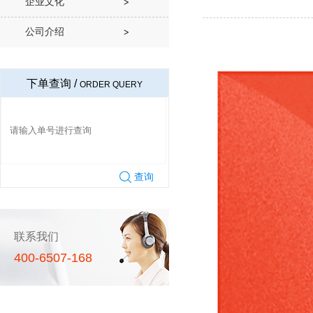
企业文化
公司介绍
下单查询 /
ORDER QUERY
联系我们
400-6507-168