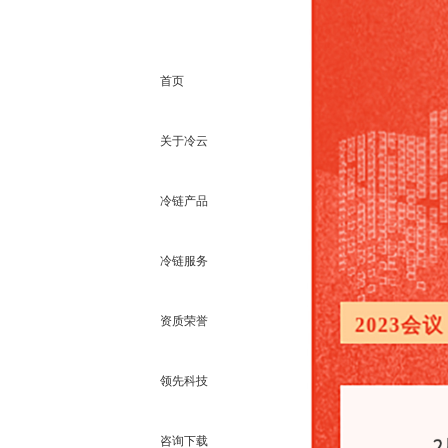
首页
关于冷云
冷链产品
冷链服务
资质荣誉
领先科技
咨询下载