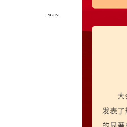
ENGLISH