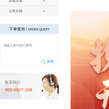
企业文化
公司介绍
下单查询 /
ORDER QUERY
联系我们
400-6507-168