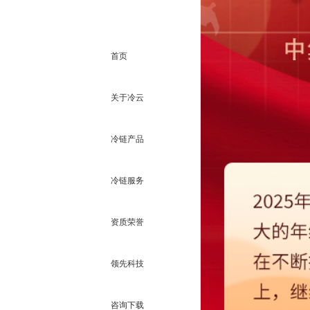
首页
关于冷云
冷链产品
冷链服务
资质荣誉
领先科技
咨询下载