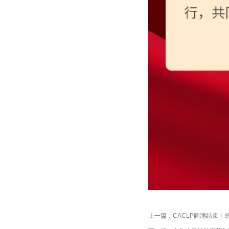
上一篇：
CACLP圆满结束丨