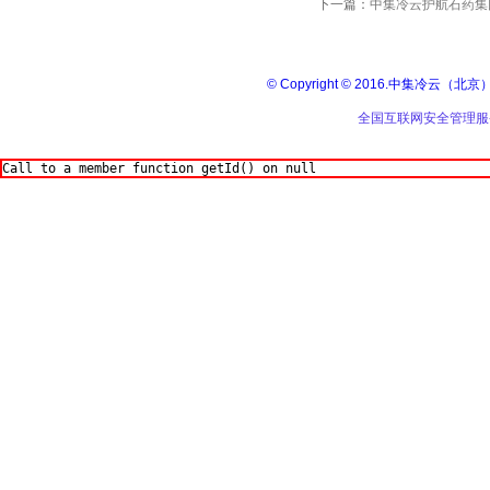
下一篇：
中集冷云护航石药集
© Copyright © 2016.中集冷云（
全国互联网安全管理服务平
Call to a member function getId() on null