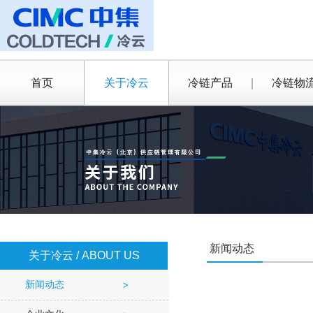
首页
关于冷云
冷链产品
冷链物
新闻动态
关于冷云
/ ABOUT US
新闻动态