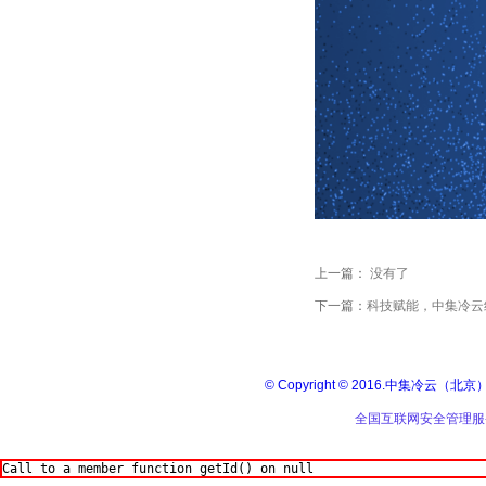
上一篇：
没有了
下一篇：
科技赋能，中集冷云
© Copyright © 2016.中集冷云（
全国互联网安全管理服务平
Call to a member function getId() on null