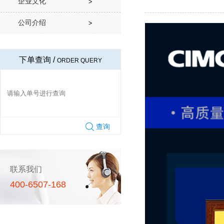
企业文化
公司介绍
下单查询 /
ORDER QUERY
联系我们
400-6507-168