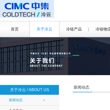
首页
关于冷云
冷链产品
冷链物
新闻动态
关于冷云
/ ABOUT US
新闻动态