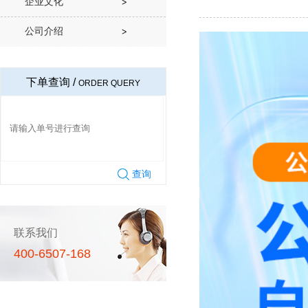
企业文化
公司介绍
下单查询 /
ORDER QUERY
联系我们
400-6507-168